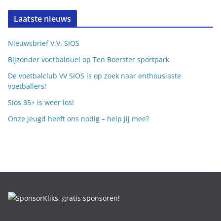
Laatste nieuws
Nieuwsbrief V.V. SIOS
Bijzonder voetbalduel op Ten Boerster sportpark
De voetbalclub VV SIOS is op zoek naar enthousiaste
voetballers!
Sios 35+ is weer los!
Onze jeugd heeft ons nodig – help jij mee?