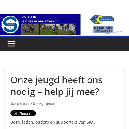
Ga
naar
de
inhoud
Onze jeugd heeft ons
nodig – help jij mee?
2026-03-08
Rudy Olthof
Beste leden, ouders en supporters van SIOS,