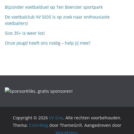
Bijzonder voetbalduel op Ten Boerster sportpark
De voetbalclub VV SIOS is op zoek naar enthousiaste
voetballers!
Sios 35+ is weer los!
Onze jeugd heeft ons nodig – help jij mee?
Copyright © 2026
VV Sios
. Alle rechten voorbehouden.
Thema:
ColorMag
door ThemeGrill. Aangedreven door
WordPress
.