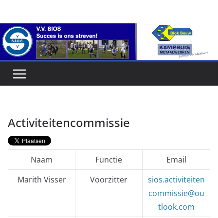
Ga
naar
de
inhoud
Activiteitencommissie
Naam
Functie
Email
Marith Visser
Voorzitter
sios.activiteiten
commissie@ou
tlook.com