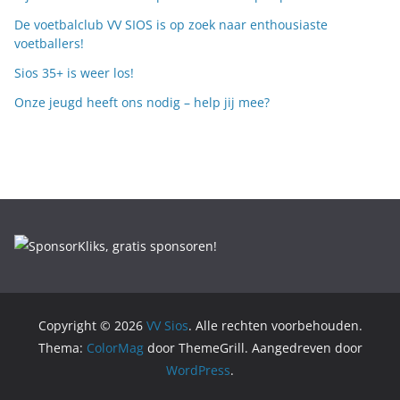
De voetbalclub VV SIOS is op zoek naar enthousiaste
voetballers!
Sios 35+ is weer los!
Onze jeugd heeft ons nodig – help jij mee?
Copyright © 2026
VV Sios
. Alle rechten voorbehouden.
Thema:
ColorMag
door ThemeGrill. Aangedreven door
WordPress
.