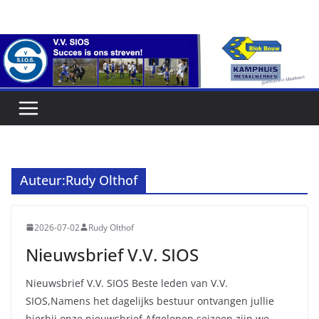
Ga
naar
de
inhoud
Auteur:
Rudy Olthof
2026-07-02
Rudy Olthof
Nieuwsbrief V.V. SIOS
Nieuwsbrief V.V. SIOS Beste leden van V.V.
SIOS,Namens het dagelijks bestuur ontvangen jullie
hierbij onze nieuwsbrief.Afgelopen seizoen zijn we